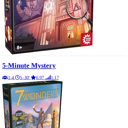
5-Minute Mystery
1-4
5–30'
6.97
1.17