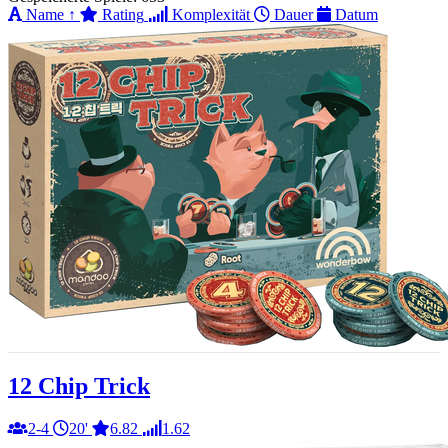
Name
↑
Rating
Komplexität
Dauer
Datum
12 Chip Trick
2-4
20'
6.82
1.62