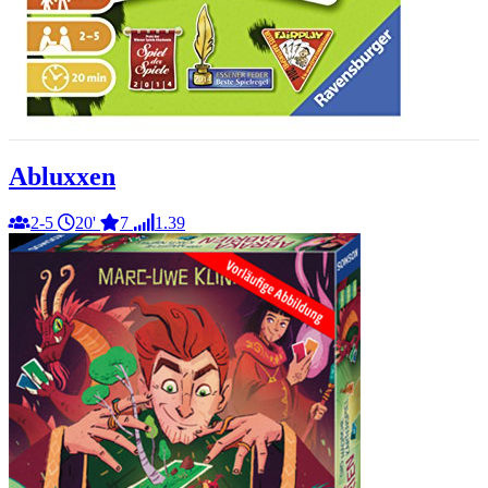
Abluxxen
2-5
20'
7
1.39