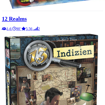
12 Realms
1-6
90'
5.56
2