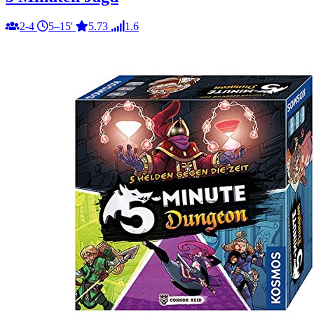
2-4
5–15'
5.73
1.6