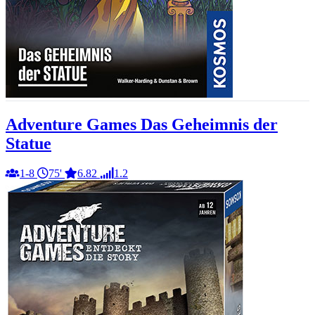
Adventure Games Das Geheimnis der
Statue
1-8
75'
6.82
1.2