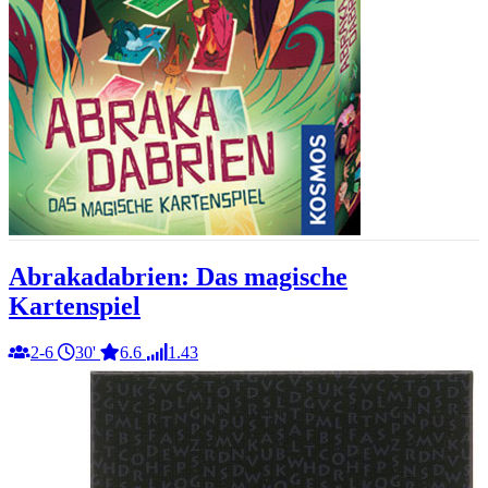
Abrakadabrien: Das magische
Kartenspiel
2-6
30'
6.6
1.43