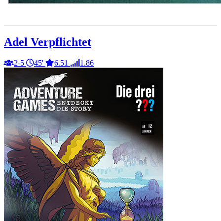
Adel Verpflichtet
2-5
45'
6.51
1.86