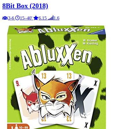
8Bit Box (2018)
3-6
15–40'
6.15
1.6