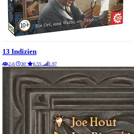
13 Indizien
2-6
30'
6.55
1.97