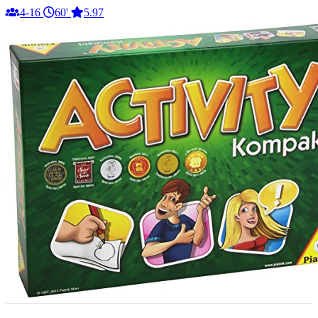
4-16
60'
5.97