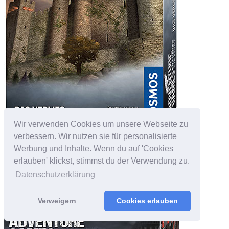
Wir verwenden Cookies um unsere Webseite zu
verbessern. Wir nutzen sie für personalisierte
Werbung und Inhalte. Wenn du auf 'Cookies
Adventure Games: Das Verlies
erlauben' klickst, stimmst du der Verwendung zu.
1-4
90'
6.91
1.65
Datenschutzerklärung
Verweigern
Cookies erlauben