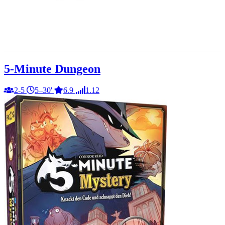
5-Minute Dungeon
2-5
5–30'
6.9
1.12