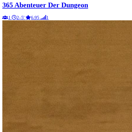
365 Abenteuer Der Dungeon
1
2–5'
6.95
1