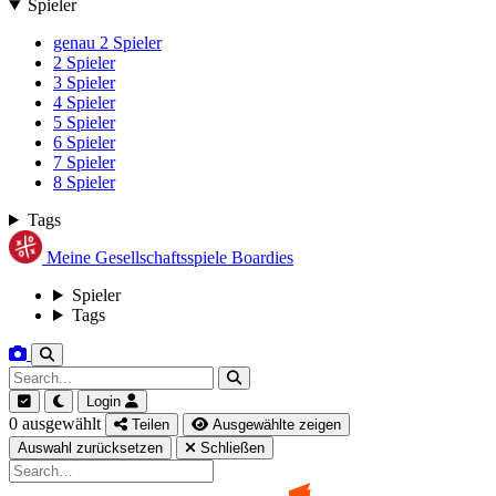
Spieler
genau 2 Spieler
2 Spieler
3 Spieler
4 Spieler
5 Spieler
6 Spieler
7 Spieler
8 Spieler
Tags
Meine Gesellschaftsspiele
Boardies
Spieler
Tags
Login
0 ausgewählt
Teilen
Ausgewählte zeigen
Auswahl zurücksetzen
Schließen