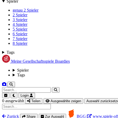
Spieler
genau 2 Spieler
2 Spieler
3 Spieler
4 Spieler
5 Spieler
6 Spieler
7 Spieler
8 Spieler
Tags
Meine Gesellschaftsspiele
Boardies
Spieler
Tags
Login
0 ausgewählt
Teilen
Ausgewählte zeigen
Auswahl zurücksetz
Zurück
BGG
www.spiele-off
Share
Zur Auswahl