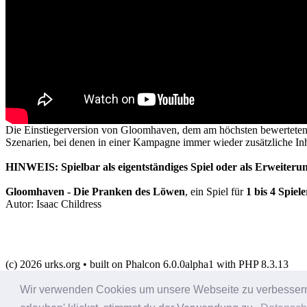
Die Einstiegerversion von Gloomhaven, dem am höchsten bewerteten 
Szenarien, bei denen in einer Kampagne immer wieder zusätzliche Inha
HINWEIS: Spielbar als eigentständiges Spiel oder als Erweiter
Gloomhaven - Die Pranken des Löwen
, ein Spiel für
1 bis 4 Spiele
Autor: Isaac Childress
(c) 2026 urks.org • built on Phalcon 6.0.0alpha1 with PHP 8.3.13
Datenschutzerklärung
Impressum
Wir verwenden Cookies um unsere Webseite zu verbessern. 