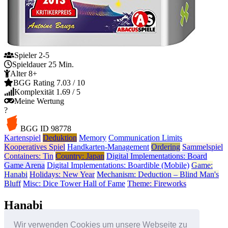
Spieler
2-5
Spieldauer
25 Min.
Alter
8+
BGG Rating
7.03
/ 10
Komplexität
1.69
/ 5
Meine Wertung
?
BGG ID
98778
Kartenspiel
Deduktion
Memory
Communication Limits
Kooperatives Spiel
Handkarten-Management
Ordering
Sammelspiel
Containers: Tin
Country: Japan
Digital Implementations: Board
Game Arena
Digital Implementations: Boardible (Mobile)
Game:
Hanabi
Holidays: New Year
Mechanism: Deduction – Blind Man's
Bluff
Misc: Dice Tower Hall of Fame
Theme: Fireworks
Hanabi
Wir verwenden Cookies um unsere Webseite zu
Sehr origineller Kartenmechanismus