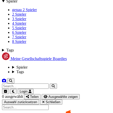
Spieler
genau 2 Spieler
2 Spieler
3 Spieler
4 Spieler
5 Spieler
6 Spieler
7 Spieler
8 Spieler
Tags
Meine Gesellschaftsspiele
Boardies
Spieler
Tags
Login
0 ausgewählt
Teilen
Ausgewählte zeigen
Auswahl zurücksetzen
Schließen