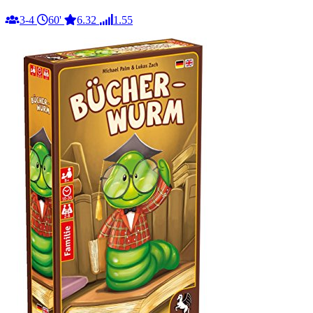
3-4
60'
6.32
1.55