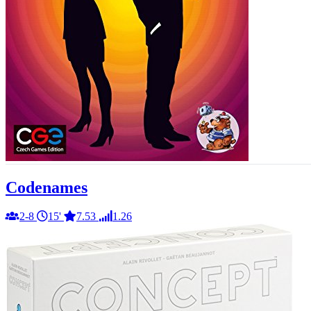
Codenames
2-8
15'
7.53
1.26