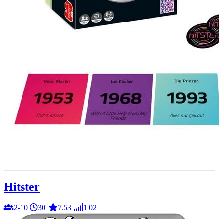
Hitster
2-10
30'
7.53
1.02