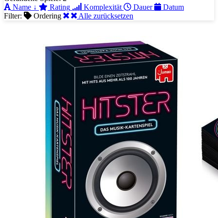
Name
↓
Rating
Komplexität
Dauer
Datum
Filter:
Ordering
Alle zurücksetzen