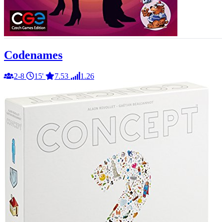
Codenames
2-8
15'
7.53
1.26