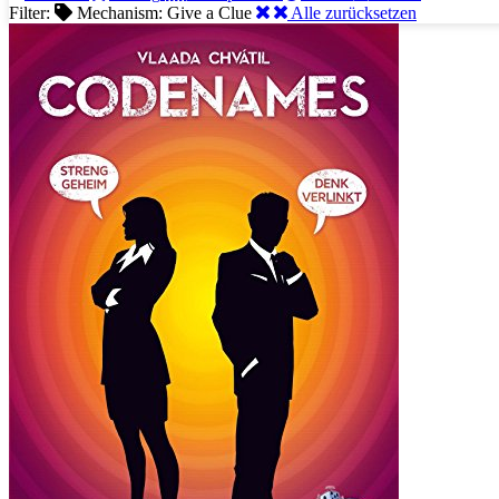
Filter:
Mechanism: Give a Clue
Alle zurücksetzen