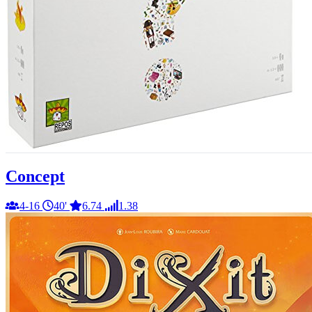
Concept
4-16
40'
6.74
1.38