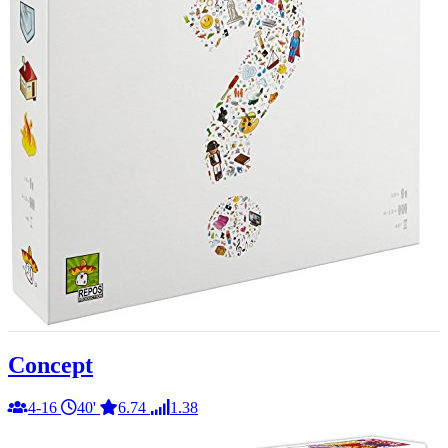
Concept
4-16
40'
6.74
1.38