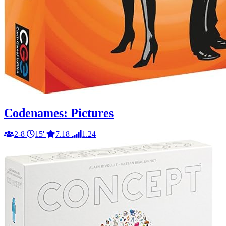
Codenames: Pictures
2-8
15'
7.18
1.24