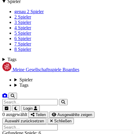
Spieler
genau 2 Spieler
2 Spieler
3 Spieler
4 Spieler
5 Spieler
6 Spieler
7 Spieler
8 Spieler
Tags
Meine Gesellschaftsspiele
Boardies
Spieler
Tags
Login
0 ausgewählt
Teilen
Ausgewählte zeigen
Auswahl zurücksetzen
Schließen
Gefundene Spiele: 6