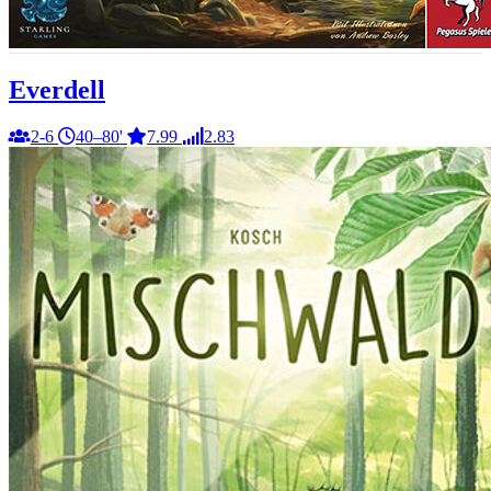
Everdell
2-6
40–80'
7.99
2.83